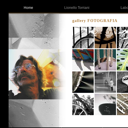
Home
Lionello Torriani
Labo
gallery FOTOGRAFIA